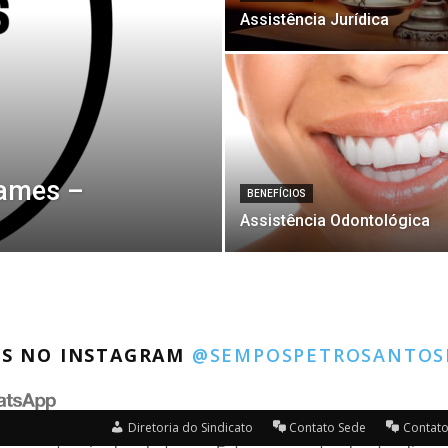
Assistência Jurídica
xames –
BENEFÍCIOS
Assistência Odontológica
OS NO INSTAGRAM
@SEMPOSPETROSANTOS
Diretoria do Sindicato
Contato Sede
Contato