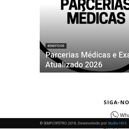
BENEFÍCIOS
Parcerias Médicas e E
Atualizado 2026
SIGA-N
© SEMPOSPETRO 2018. Desenvolvido por
Studio HD3
.